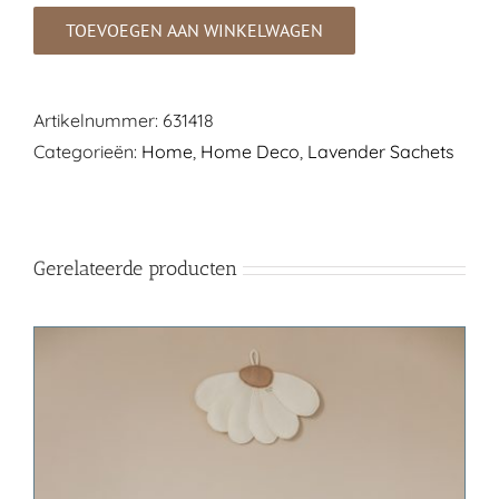
Sachet
TOEVOEGEN AAN WINKELWAGEN
|
Natural
Mix
Artikelnummer:
631418
aantal
Categorieën:
Home
,
Home Deco
,
Lavender Sachets
Gerelateerde producten