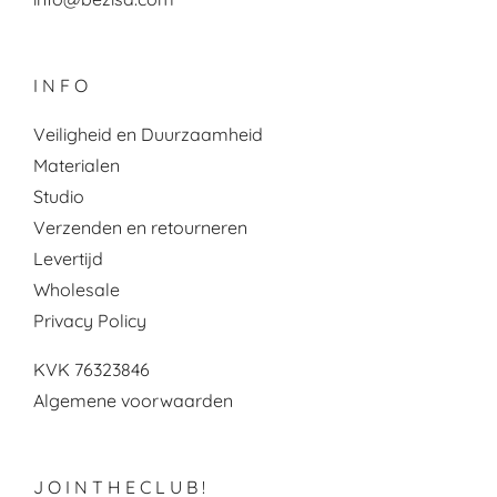
I N F O
Veiligheid en Duurzaamheid
Materialen
Studio
Verzenden en retourneren
Levertijd
Wholesale
Privacy Policy
KVK 76323846
Algemene voorwaarden
J O I N T H E C L U B !