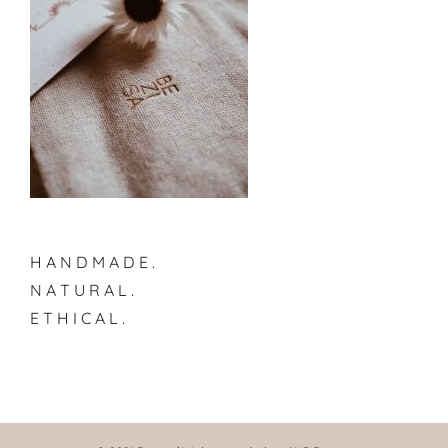
H A N D M A D E .
N A T U R A L .
E T H I C A L .