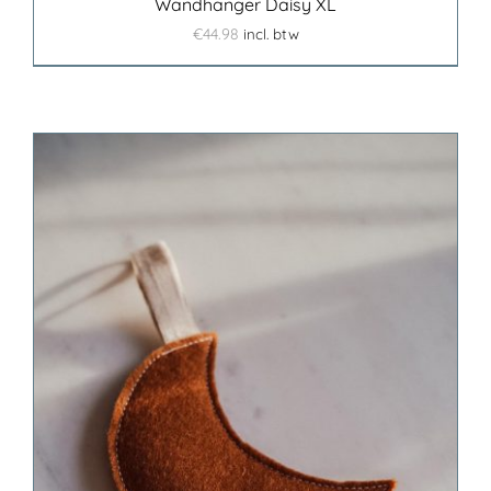
Wandhanger Daisy XL
€
44.98
incl. btw