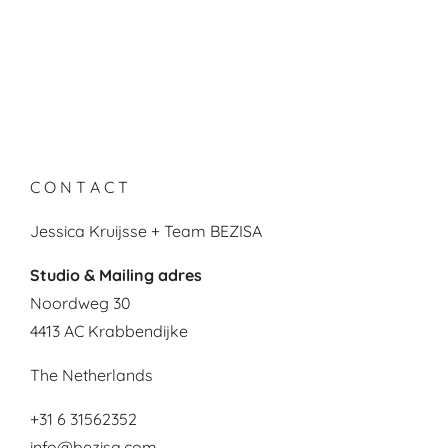
C O N T A C T
Jessica Kruijsse + Team BEZISA
Studio & Mailing adres
Noordweg 30
4413 AC Krabbendijke
The Netherlands
+31 6 31562352
info@bezisa.com