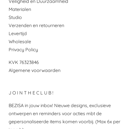
Veiligheid en Duurzaamheid
Materialen
Studio
Verzenden en retourneren
Levertijd
Wholesale
Privacy Policy
KVK 76323846
Algemene voorwaarden
J O I N T H E C L U B !
BEZISA in jouw inbox! Nieuwe designs, exclusieve
ontwerpen en reminders voor acties mbt de
gepersonaliseerde items komen voorbij. (Max 6x per