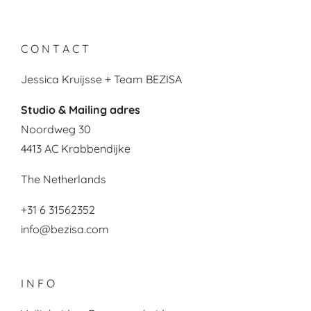
C O N T A C T
Jessica Kruijsse + Team BEZISA
Studio & Mailing adres
Noordweg 30
4413 AC Krabbendijke
The Netherlands
+31 6 31562352
info@bezisa.com
I N F O