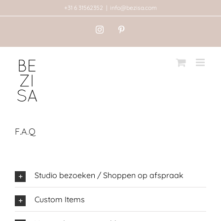
Ga
+31 6 31562352
|
info@bezisa.com
naar
Instagram
Pinterest
inhoud
F.A.Q
Studio bezoeken / Shoppen op afspraak
Custom Items