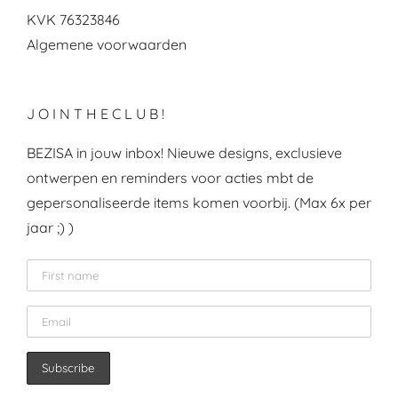
KVK 76323846
Algemene voorwaarden
J O I N T H E C L U B !
BEZISA in jouw inbox! Nieuwe designs, exclusieve
ontwerpen en reminders voor acties mbt de
gepersonaliseerde items komen voorbij. (Max 6x per
jaar ;) )