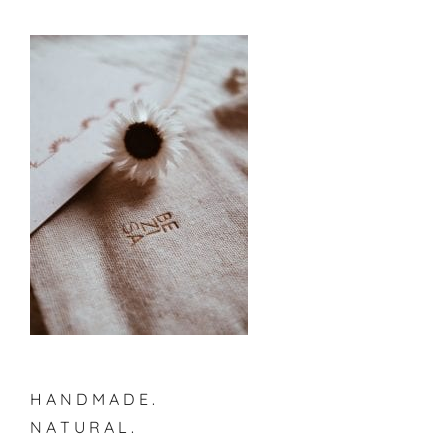
H A N D M A D E .
N A T U R A L .