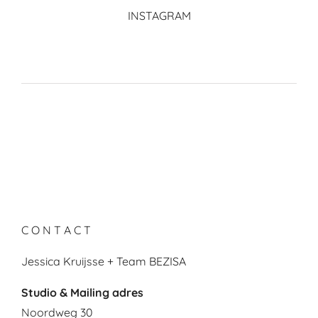
INSTAGRAM
C O N T A C T
Jessica Kruijsse + Team BEZISA
Studio & Mailing adres
Noordweg 30