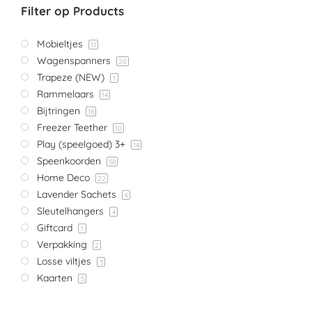
Filter op Products
Mobieltjes
11
Wagenspanners
20
Trapeze (NEW)
1
Rammelaars
14
Bijtringen
18
Freezer Teether
10
Play (speelgoed) 3+
14
Speenkoorden
58
Home Deco
22
Lavender Sachets
6
Sleutelhangers
4
Giftcard
1
Verpakking
2
Losse viltjes
3
Kaarten
5