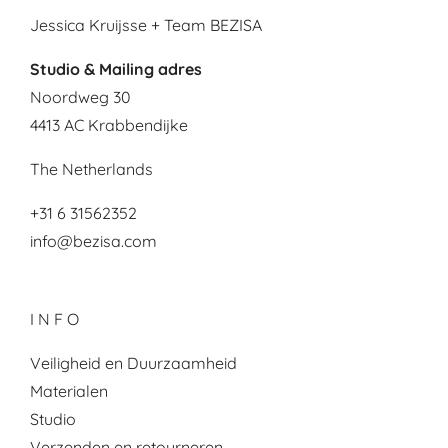
Jessica Kruijsse + Team BEZISA
Studio & Mailing adres
Noordweg 30
4413 AC Krabbendijke
The Netherlands
+31 6 31562352
info@bezisa.com
I N F O
Veiligheid en Duurzaamheid
Materialen
Studio
Verzenden en retourneren