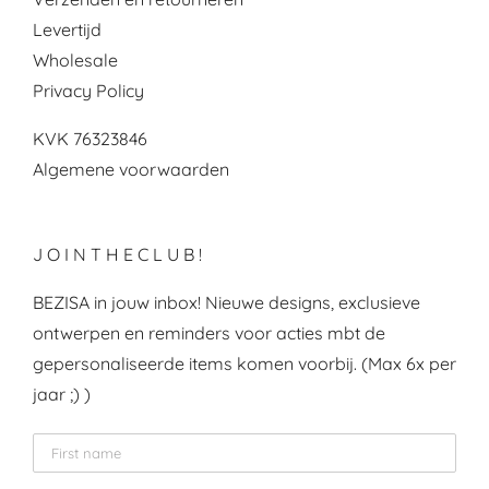
Levertijd
Wholesale
Privacy Policy
KVK 76323846
Algemene voorwaarden
J O I N T H E C L U B !
BEZISA in jouw inbox! Nieuwe designs, exclusieve
ontwerpen en reminders voor acties mbt de
gepersonaliseerde items komen voorbij. (Max 6x per
jaar ;) )