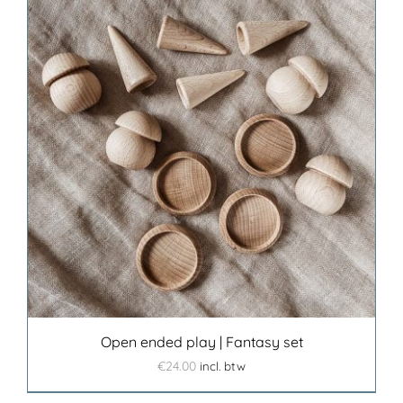
Open ended play | Fantasy set
€
24.00
incl. btw