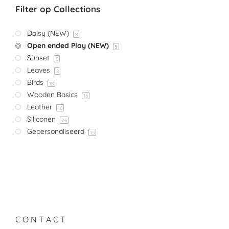
Filter op Collections
Daisy (NEW)
8
Open ended Play (NEW)
5
Sunset
5
Leaves
8
Birds
18
Wooden Basics
16
Leather
16
Siliconen
26
Gepersonaliseerd
15
C O N T A C T