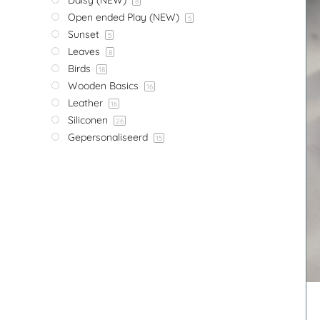
8
Open ended Play (NEW)
5
Sunset
5
Leaves
8
Birds
18
Wooden Basics
16
Leather
16
Siliconen
26
TOEVOEGEN AAN
Gepersonaliseerd
15
WINKELWAGEN
/
DETAILS