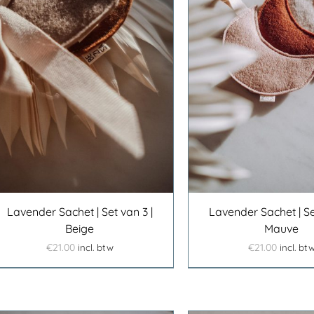
TOEVOEGEN AAN
TOEVOEGE
WINKELWAGEN
/
DETAILS
WINKELWAGEN
Lavender Sachet | Set van 3 |
Lavender Sachet | Se
Beige
Mauve
€
21.00
€
21.00
incl. btw
incl. bt