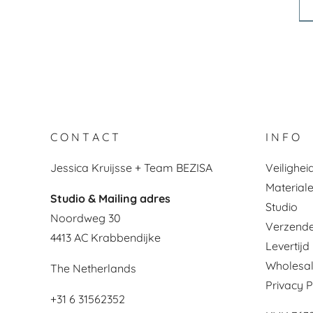
C O N T A C T
I N F O
Jessica Kruijsse + Team BEZISA
Veilighe
Material
Studio & Mailing adres
Studio
Noordweg 30
Verzende
4413 AC Krabbendijke
Levertijd
Wholesa
The Netherlands
Privacy P
+31 6 31562352