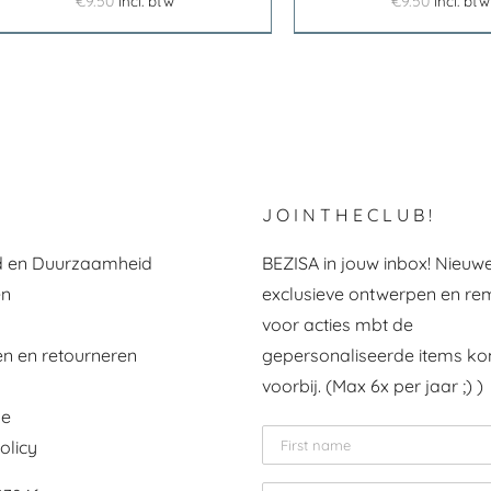
€
9.50
€
9.50
incl. btw
incl. btw
J O I N T H E C L U B !
id en Duurzaamheid
BEZISA in jouw inbox! Nieuwe
en
exclusieve ontwerpen en re
voor acties mbt de
n en retourneren
gepersonaliseerde items k
voorbij. (Max 6x per jaar ;) )
le
olicy