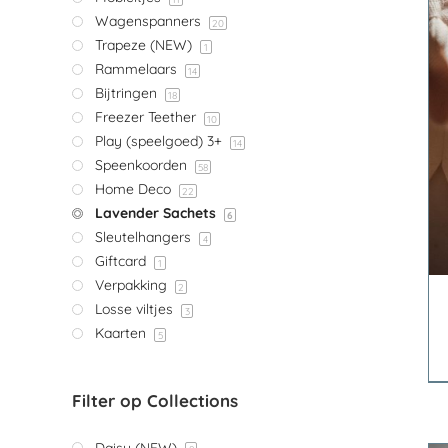
Wagenspanners
20
Trapeze (NEW)
1
TOEVOEGEN AAN
Rammelaars
14
WINKELWAGEN
/
DETAILS
Bijtringen
18
Freezer Teether
10
Play (speelgoed) 3+
14
Speenkoorden
58
Home Deco
22
Lavender Sachets
6
Sleutelhangers
4
Giftcard
1
Verpakking
2
Losse viltjes
3
Kaarten
5
Filter op Collections
Daisy (NEW)