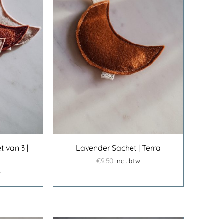
N AAN
/
DETAILS
t van 3 |
Lavender Sachet | Terra
€
9.50
incl. btw
w