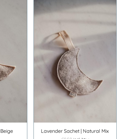
N AAN
/
DETAILS
 Beige
Lavender Sachet | Natural Mix