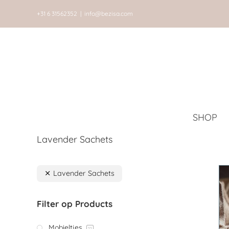
Ga
+31 6 31562352
|
info@bezisa.com
naar
inhoud
SHOP
Lavender Sachets
Lavender Sachets
Filter op Products
Mobieltjes
11