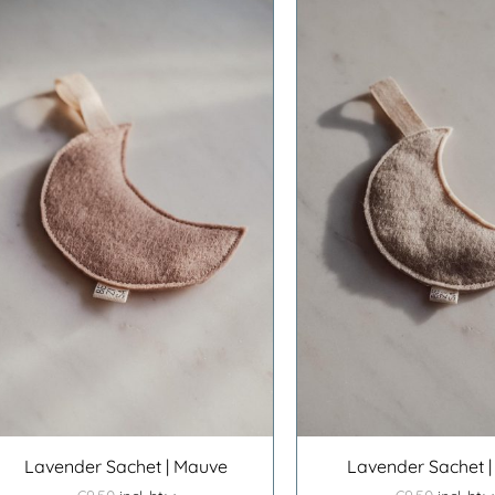
TOEVOEGEN AAN
TOEVOEGE
WINKELWAGEN
/
DETAILS
WINKELWAGEN
Lavender Sachet | Mauve
Lavender Sachet |