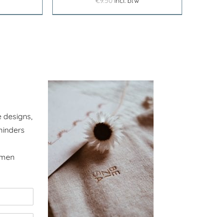
€
9.50
incl. btw
 designs,
minders
omen