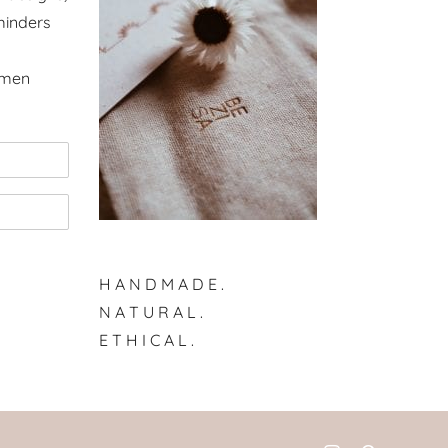
minders
omen
H A N D M A D E .
N A T U R A L .
E T H I C A L .