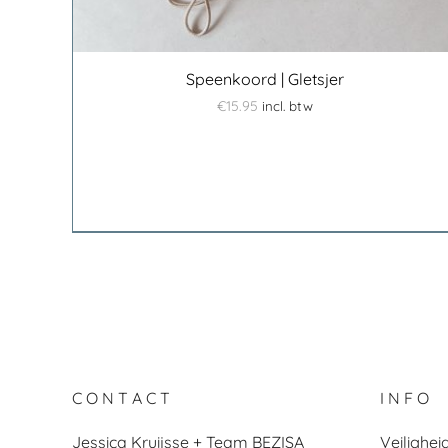
Speenkoord | Gletsjer
€
15.95
incl. btw
C O N T A C T
I N F O
Jessica Kruijsse + Team BEZISA
Veilighe