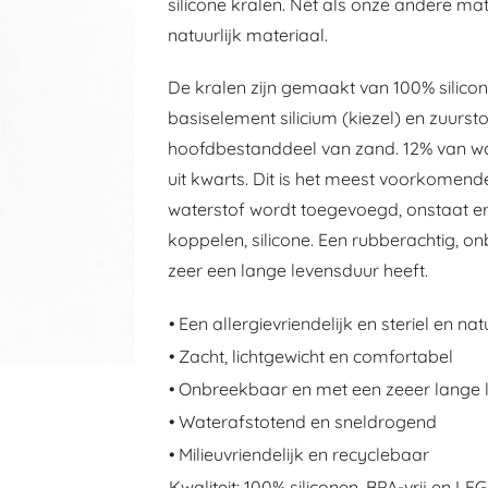
silicone kralen. Net als onze andere mate
natuurlijk materiaal.
De kralen zijn gemaakt van 100% silicon
basiselement silicium (kiezel) en zuursto
hoofdbestanddeel van zand. 12% van wat 
uit kwarts. Dit is het meest voorkomen
waterstof wordt toegevoegd, onstaat er
koppelen, silicone. Een rubberachtig, o
zeer een lange levensduur heeft.
• Een allergievriendelijk en steriel en na
• Zacht, lichtgewicht en comfortabel
• Onbreekbaar en met een zeeer lange 
• Waterafstotend en sneldrogend
• Milieuvriendelijk en recyclebaar
Kwaliteit: 100% siliconen, BPA-vrij en 