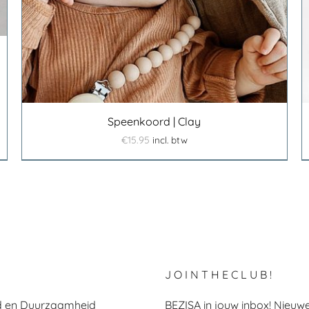
Speenkoord | Clay
€
15.95
incl. btw
J O I N T H E C L U B !
id en Duurzaamheid
BEZISA in jouw inbox! Nieuwe