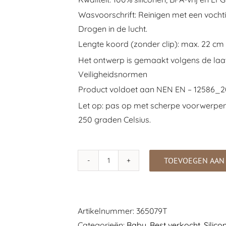
Wasvoorschrift: Reinigen met een vocht
Drogen in de lucht.
Lengte koord (zonder clip): max. 22 cm
Het ontwerp is gemaakt volgens de laa
Veiligheidsnormen
Product voldoet aan NEN EN – 12586_2
Let op: pas op met scherpe voorwerpe
250 graden Celsius.
TOEVOEGEN AAN
Speenkoord
|
Pomegranate
aantal
Artikelnummer:
365079T
Categorieën:
Baby
,
Best verkocht
,
Silico