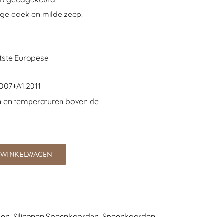
ige doek en milde zeep.
tste Europese
007+A1:2011
n en temperaturen boven de
 WINKELWAGEN
nen
,
Siliconen Speenkoorden
,
Speenkoorden