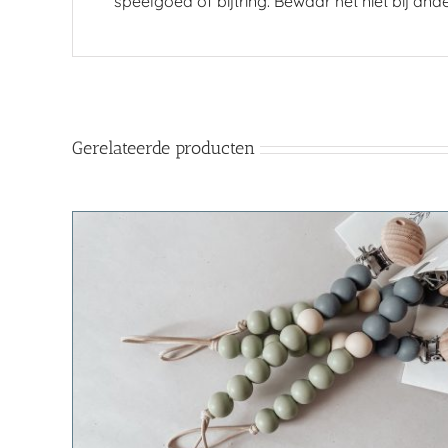
speelgoed of bijtring. Bewaar het niet bij an
Gerelateerde producten
/
TOEVOEGEN AAN WINKELWAGEN
/
DETAILS